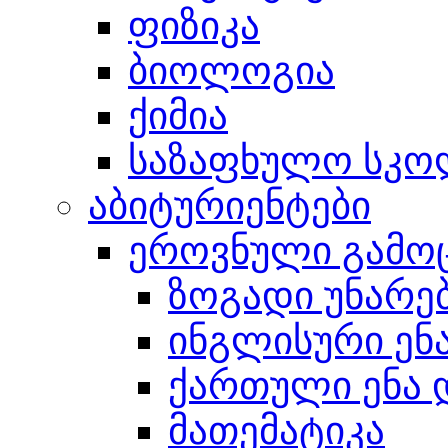
ფიზიკა
ბიოლოგია
ქიმია
საზაფხულო სკო
აბიტურიენტები
ეროვნული გამო
ზოგადი უნარე
ინგლისური ენ
ქართული ენა 
მათემატიკა