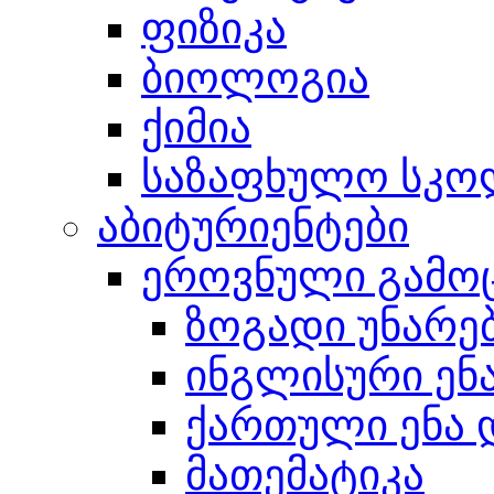
ფიზიკა
ბიოლოგია
ქიმია
საზაფხულო სკო
აბიტურიენტები
ეროვნული გამო
ზოგადი უნარე
ინგლისური ენ
ქართული ენა 
მათემატიკა