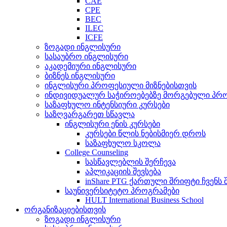
CAE
CPE
BEC
ILEC
ICFE
ზოგადი ინგლისური
სასაუბრო ინგლისური
აკადემიური ინგლისური
ბიზნეს ინგლისური
ინგლისური პროფესიული მიზნებისთვის
ინდივიდუალურ საჭიროებებზე მორგებული პრ
საზაფხულო ინტენსიური კურსები
საზღვარგარეთ სწავლა
ინგლისური ენის კურსები
კურსები წლის ნებისმიერ დროს
საზაფხულო სკოლა
College Counseling
სასწავლებლის შერჩევა
აპლიკაციის შევსება
inShare PTG ქართული შრიფტი ჩვენს 
საუნივერსიტეტო პროგრამები
HULT International Business School
ორგანიზაციებისთვის
ზოგადი ინგლისური