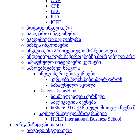
CAE
CPE
BEC
ILEC
ICFE
ზოგადი ინგლისური
სასაუბრო ინგლისური
აკადემიური ინგლისური
ბიზნეს ინგლისური
ინგლისური პროფესიული მიზნებისთვის
ინდივიდუალურ საჭიროებებზე მორგებული პრ
საზაფხულო ინტენსიური კურსები
საზღვარგარეთ სწავლა
ინგლისური ენის კურსები
კურსები წლის ნებისმიერ დროს
საზაფხულო სკოლა
College Counseling
სასწავლებლის შერჩევა
აპლიკაციის შევსება
inShare PTG ქართული შრიფტი ჩვენს 
საუნივერსიტეტო პროგრამები
HULT International Business School
ორგანიზაციებისთვის
ზოგადი ინგლისური